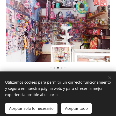
Utilizamos cookies para permitir un correcto funcionamiento
y seguro en nuestra página web, y para ofrecer la mejor
experiencia posible al usuario.
© 2024 La Favorita Digital Radio Online, Solita - Caquetá - Colombia
Aceptar solo lo necesario
Aceptar todo
Creado con
Webnode
Cookies
Comenzar
¡Crea tu página web gratis!